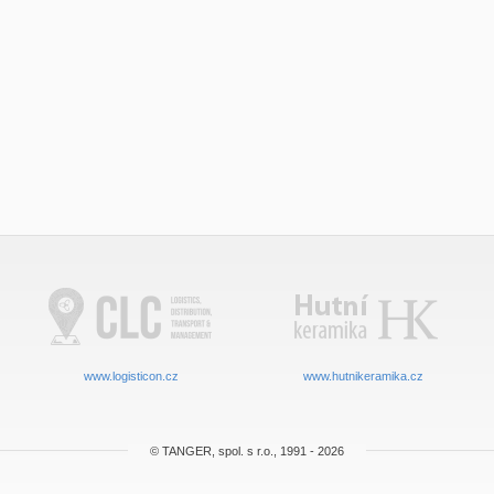
www.logisticon.cz
www.hutnikeramika.cz
© TANGER, spol. s r.o., 1991 - 2026