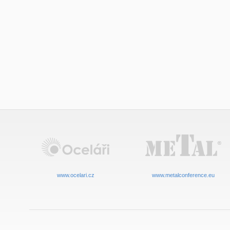
www.ocelari.cz
www.metalconference.eu