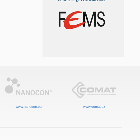
www.nanocon.eu
www.comat.cz