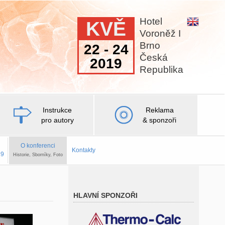
Hotel
KVĚ
Voroněž I
Brno
22 - 24
Česká
2019
Republika
Instrukce
Reklama
pro autory
& sponzoři
O konferenci
Kontakty
19
Historie, Sborníky, Foto
HLAVNÍ SPONZOŘI