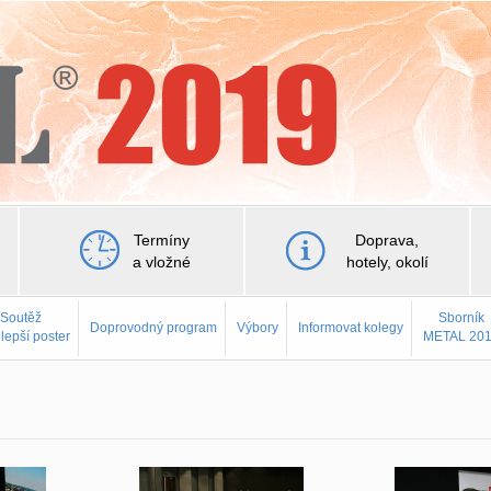
Termíny
Doprava,
a vložné
hotely, okolí
Soutěž
Sborník
Doprovodný program
Výbory
Informovat kolegy
jlepší poster
METAL 20