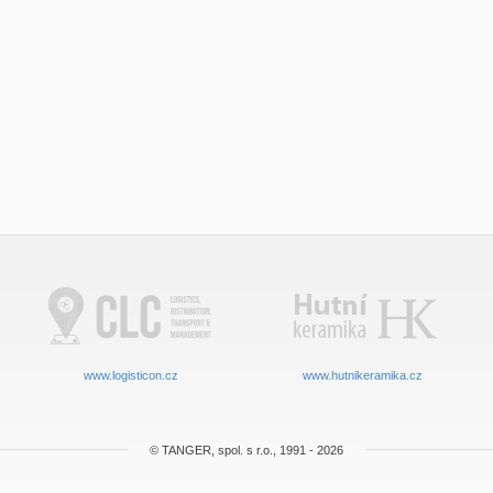
www.logisticon.cz
www.hutnikeramika.cz
© TANGER, spol. s r.o., 1991 - 2026