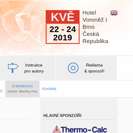
Hotel
KVĚ
Voroněž I
Brno
22 - 24
Česká
2019
Republika
Instrukce
Reklama
pro autory
& sponzoři
O konferenci
Kontakty
19
Historie, Sborníky, Foto
HLAVNÍ SPONZOŘI