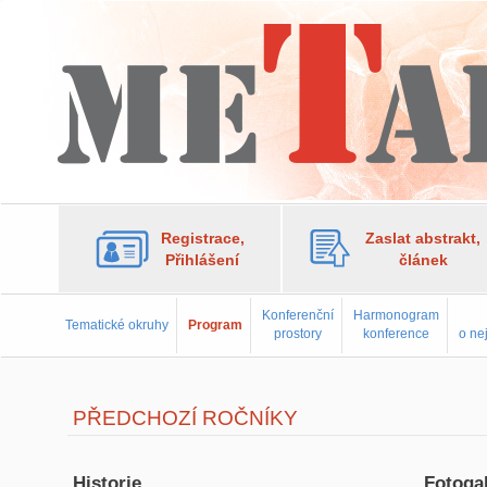
Registrace,
Zaslat abstrakt,
Přihlášení
článek
Konferenční
Harmonogram
Tematické okruhy
Program
prostory
konference
o ne
PŘEDCHOZÍ ROČNÍKY
Historie
Fotogal