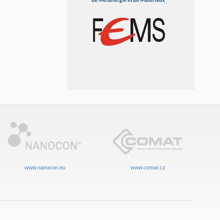
www.nanocon.eu
www.comat.cz