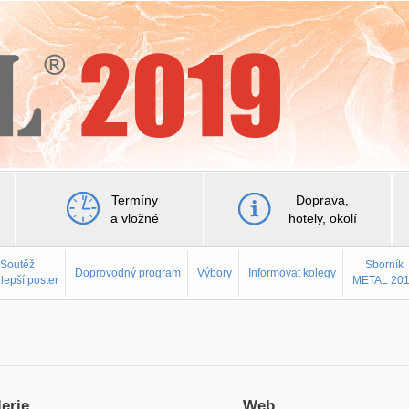
Termíny
Doprava,
a vložné
hotely, okolí
Soutěž
Sborník
Doprovodný program
Výbory
Informovat kolegy
jlepší poster
METAL 20
erie
Web