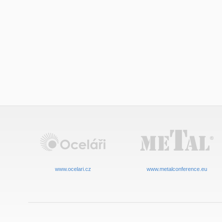
www.ocelari.cz
www.metalconference.eu