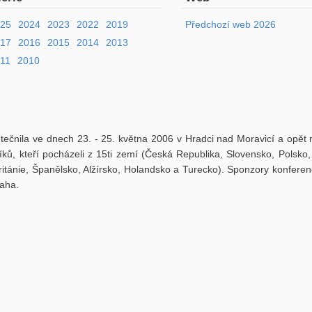
025
2024
2023
2022
2019
Předchozí web 2026
017
2016
2015
2014
2013
11
2010
tečnila ve dnech 23. - 25. května 2006 v Hradci nad Moravicí a opět
íků, kteří pocházeli z 15ti zemí (Česká Republika, Slovensko, Polsko
itánie, Španělsko, Alžírsko, Holandsko a Turecko). Sponzory konference
raha.