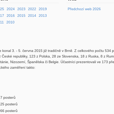
025
2024
2023
2022
2019
Předchozí web 2026
017
2016
2015
2014
2013
11
2010
 konal 3. - 5. června 2015 již tradičně v Brně. Z celkového počtu 534 
 z České republiky, 123 z Polska, 28 ze Slovenska, 18 z Ruska, 8 z Ru
itánie, Nizozemí, Španělska či Belgie. Účastníci prezentovali ve 173 p
ického zaměření takto:
7 posterů
25 posterů
66 posterů