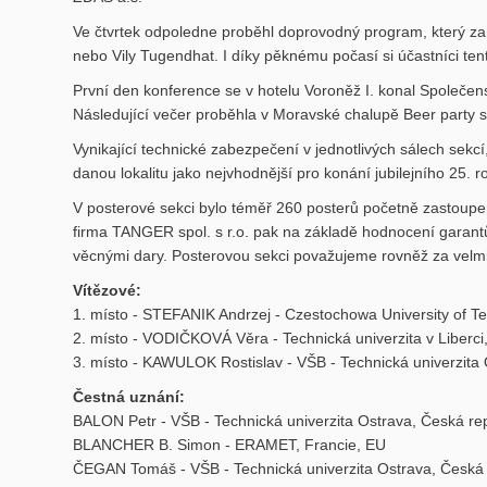
Ve čtvrtek odpoledne proběhl doprovodný program, který za
nebo Vily Tugendhat. I díky pěknému počasí si účastníci ten
První den konference se v hotelu Voroněž I. konal Společen
Následující večer proběhla v Moravské chalupě Beer party s
Vynikající technické zabezpečení v jednotlivých sálech sekcí
danou lokalitu jako nejvhodnější pro konání jubilejního 25.
V posterové sekci bylo téměř 260 posterů početně zastoupe
firma TANGER spol. s r.o. pak na základě hodnocení garantů 
věcnými dary. Posterovou sekci považujeme rovněž za velm
Vítězové:
1. místo - STEFANIK Andrzej - Czestochowa University of T
2. místo - VODIČKOVÁ Věra - Technická univerzita v Liberci
3. místo - KAWULOK Rostislav - VŠB - Technická univerzita
Čestná uznání:
BALON Petr - VŠB - Technická univerzita Ostrava, Česká re
BLANCHER B. Simon - ERAMET, Francie, EU
ČEGAN Tomáš - VŠB - Technická univerzita Ostrava, Česká 