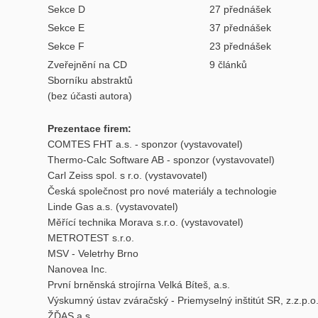
Sekce D
27 přednášek
Sekce E
37 přednášek
Sekce F
23 přednášek
Zveřejnění na CD
9 článků
Sborníku abstraktů
(bez účasti autora)
Prezentace firem:
COMTES FHT a.s. - sponzor (vystavovatel)
Thermo-Calc Software AB - sponzor (vystavovatel)
Carl Zeiss spol. s r.o. (vystavovatel)
Česká společnost pro nové materiály a technologie
Linde Gas a.s. (vystavovatel)
Měřící technika Morava s.r.o. (vystavovatel)
METROTEST s.r.o.
MSV - Veletrhy Brno
Nanovea Inc.
První brněnská strojírna Velká Bíteš, a.s.
Výskumný ústav zváračský - Priemyselný inštitút SR, z.z.p.o
ŽĎAS a.s.