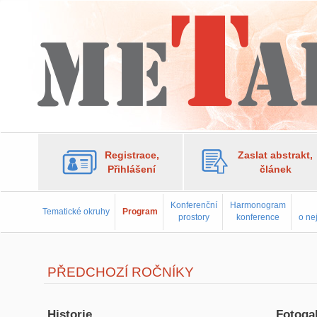
Registrace,
Zaslat abstrakt,
Přihlášení
článek
Konferenční
Harmonogram
Tematické okruhy
Program
prostory
konference
o ne
PŘEDCHOZÍ ROČNÍKY
Historie
Fotogal