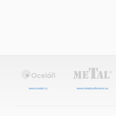
www.ocelari.cz
www.metalconference.eu