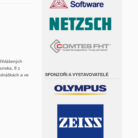
přihlášených
munska, 8 z
SPONZOŘI A VYSTAVOVATELÉ
řednáškách a ve