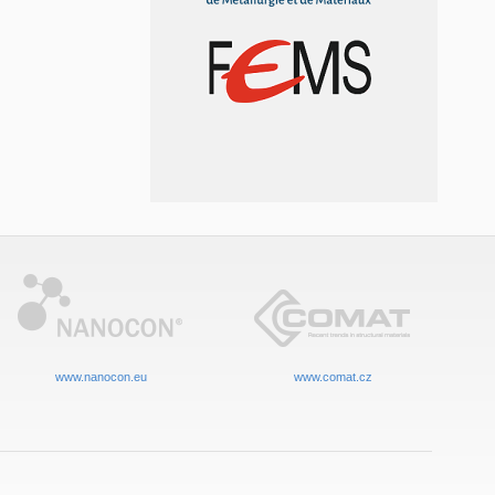
www.nanocon.eu
www.comat.cz