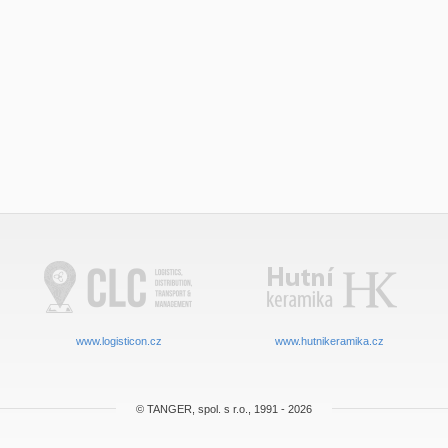
www.logisticon.cz
www.hutnikeramika.cz
© TANGER, spol. s r.o., 1991 - 2026