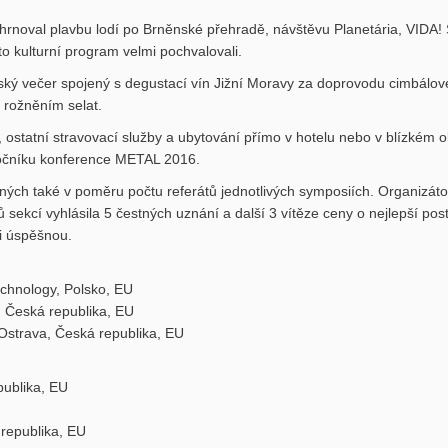
hrnoval plavbu lodí po Brněnské přehradě, návštěvu Planetária, VIDA! 
to kulturní program velmi pochvalovali.
ský večer spojený s degustací vín Jižní Moravy za doprovodu cimbálov
 rožněním selat.
, ostatní stravovací služby a ubytování přímo v hotelu nebo v blízkém o
 ročníku konference METAL 2016.
ných také v poměru počtu referátů jednotlivých symposiích. Organizát
sekcí vyhlásila 5 čestných uznání a další 3 vítěze ceny o nejlepší po
i úspěšnou.
echnology, Polsko, EU
, Česká republika, EU
 Ostrava, Česká republika, EU
publika, EU
republika, EU