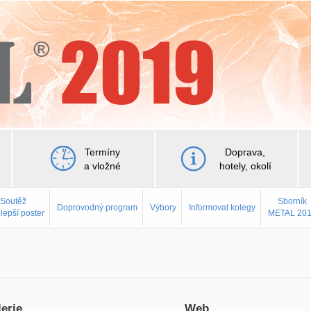
Termíny
Doprava,
a vložné
hotely, okolí
Soutěž
Sborník
Doprovodný program
Výbory
Informovat kolegy
jlepší poster
METAL 20
erie
Web