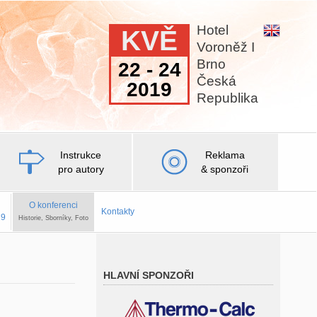
Hotel
KVĚ
Voroněž I
Brno
22 - 24
Česká
2019
Republika
Instrukce
Reklama
pro autory
& sponzoři
O konferenci
Kontakty
19
Historie, Sborníky, Foto
HLAVNÍ SPONZOŘI