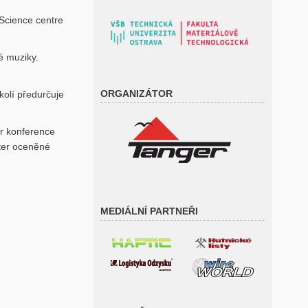
Science centre
é muziky.
ORGANIZÁTOR
kolí předurčuje
or konference
ster oceněné
MEDIÁLNÍ PARTNEŘI